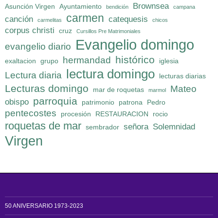
Brownsea
Asunción Virgen
Ayuntamiento
bendición
campana
carmen
canción
catequesis
carmelitas
chicos
corpus christi
cruz
Cursillos Pre Matrimoniales
Evangelio domingo
evangelio diario
histórico
hermandad
exaltacion
grupo
iglesia
lectura domingo
Lectura diaria
lecturas diarias
Lecturas domingo
Mateo
mar de roquetas
marmol
parroquia
obispo
patrimonio
patrona
Pedro
pentecostes
procesión
RESTAURACION
rocio
roquetas de mar
señora
Solemnidad
sembrador
Virgen
50 ANIVERSARIO 1973-2023