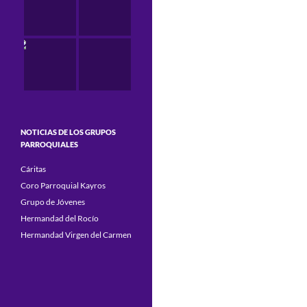
NOTICIAS DE LOS GRUPOS
PARROQUIALES
Cáritas
Coro Parroquial Kayros
Grupo de Jóvenes
Hermandad del Rocío
Hermandad Virgen del Carmen