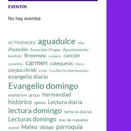
EVENTOS
No hay eventos
aguadulce
ACTIVIDADES
altar
Asunción
Asunción Virgen
Ayuntamiento
Brownsea
canción
bendición
campana
carmen
catequesis
carmelitas
chicos
corpus christi
cruz
Cursillos Pre Matrimoniales
evangelio diario
Evangelio domingo
hermandad
exaltacion
grupo
histórico
Lectura diaria
iglesia
lectura domingo
lecturas diarias
Lecturas domingo
mar de roquetas
parroquia
Mateo
obispo
marmol