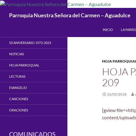
Saltar
al
Buscar
Parroquia Nuestra Señora del Carmen – Aguadulce
contenido
INICIO
LA PARR
50 ANIVERSARIO 1973-2023
NOTICIAS
HOJA PARROQUIA
HOJA PARROQUIAL
HOJA 
LECTURAS
209
EVANGELIO
26/05/2018
CANCIONES
[gview file=»ht
ORACIONES
content/upload
COMUNICADOS