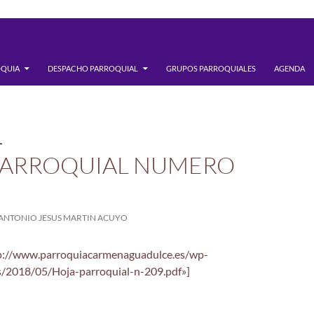
OQUIA
DESPACHO PARROQUIAL
GRUPOS PARROQUIALES
AGENDA
L
PARROQUIAL NUMERO
ANTONIO JESUS MARTIN ACUYO
tp://www.parroquiacarmenaguadulce.es/wp-
s/2018/05/Hoja-parroquial-n-209.pdf»]