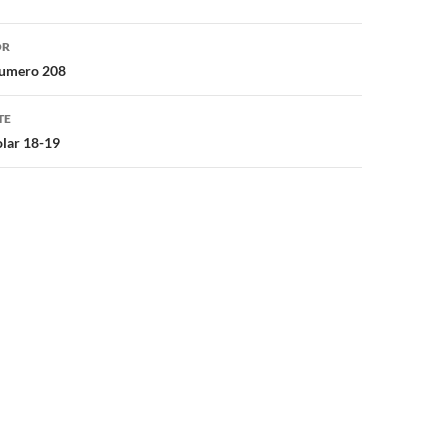
ón
OR
numero 208
TE
olar 18-19