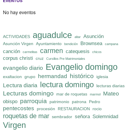
EVENTOS
No hay eventos
aguadulce
Asunción
ACTIVIDADES
altar
Brownsea
Asunción Virgen
Ayuntamiento
bendición
campana
carmen
canción
catequesis
carmelitas
chicos
corpus christi
cruz
Cursillos Pre Matrimoniales
Evangelio domingo
evangelio diario
histórico
hermandad
exaltacion
grupo
iglesia
lectura domingo
Lectura diaria
lecturas diarias
Lecturas domingo
Mateo
mar de roquetas
marmol
parroquia
obispo
patrimonio
patrona
Pedro
pentecostes
procesión
RESTAURACION
rocio
roquetas de mar
señora
Solemnidad
sembrador
Virgen