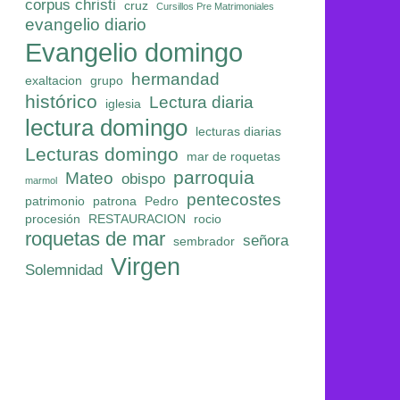
corpus christi
cruz
Cursillos Pre Matrimoniales
evangelio diario
Evangelio domingo
hermandad
exaltacion
grupo
histórico
Lectura diaria
iglesia
lectura domingo
lecturas diarias
Lecturas domingo
mar de roquetas
parroquia
Mateo
obispo
marmol
pentecostes
patrimonio
patrona
Pedro
procesión
RESTAURACION
rocio
roquetas de mar
señora
sembrador
Virgen
Solemnidad