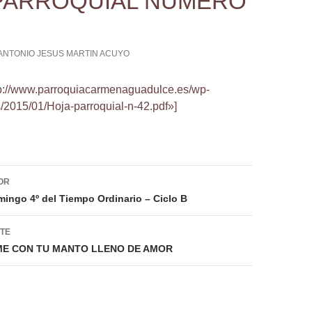
PARROQUIAL NUMERO
ANTONIO JESUS MARTIN ACUYO
ttp://www.parroquiacarmenaguadulce.es/wp-
/2015/01/Hoja-parroquial-n-42.pdf»]
ión
OR
mingo 4º del Tiempo Ordinario – Ciclo B
NTE
E CON TU MANTO LLENO DE AMOR