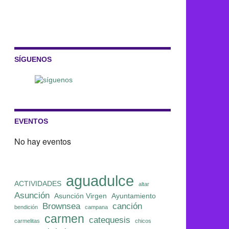
SÍGUENOS
EVENTOS
No hay eventos
aguadulce
ACTIVIDADES
altar
Asunción
Asunción Virgen
Ayuntamiento
Brownsea
canción
bendición
campana
carmen
catequesis
carmelitas
chicos