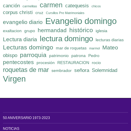
carmen
canción
catequesis
carmelitas
chicos
corpus christi
cruz
Cursillos Pre Matrimoniales
Evangelio domingo
evangelio diario
histórico
hermandad
exaltacion
grupo
iglesia
lectura domingo
Lectura diaria
lecturas diarias
Lecturas domingo
Mateo
mar de roquetas
marmol
parroquia
obispo
patrimonio
patrona
Pedro
pentecostes
procesión
RESTAURACION
rocio
roquetas de mar
señora
Solemnidad
sembrador
Virgen
50 ANIVERSARIO 1973-2023
NOTICIAS