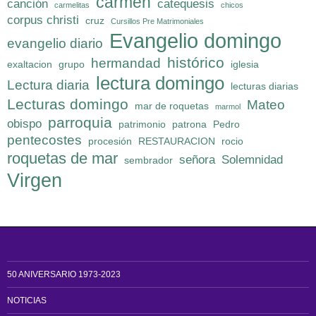
carmen
canción
catequesis
carmelitas
chicos
corpus christi
cruz
Cursillos Pre Matrimoniales
Evangelio domingo
evangelio diario
histórico
hermandad
exaltacion
grupo
iglesia
lectura domingo
Lectura diaria
lecturas diarias
Lecturas domingo
Mateo
mar de roquetas
marmol
parroquia
obispo
patrimonio
patrona
Pedro
pentecostes
procesión
RESTAURACION
rocio
roquetas de mar
señora
Solemnidad
sembrador
Virgen
50 ANIVERSARIO 1973-2023
NOTICIAS