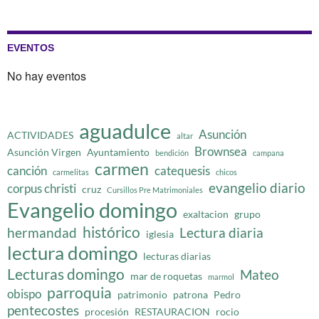
EVENTOS
No hay eventos
aguadulce
Asunción
ACTIVIDADES
altar
Brownsea
Asunción Virgen
Ayuntamiento
bendición
campana
carmen
canción
catequesis
carmelitas
chicos
evangelio diario
corpus christi
cruz
Cursillos Pre Matrimoniales
Evangelio domingo
exaltacion
grupo
histórico
hermandad
Lectura diaria
iglesia
lectura domingo
lecturas diarias
Lecturas domingo
Mateo
mar de roquetas
marmol
parroquia
obispo
patrimonio
patrona
Pedro
pentecostes
procesión
RESTAURACION
rocio