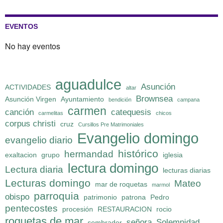
EVENTOS
No hay eventos
aguadulce
Asunción
ACTIVIDADES
altar
Brownsea
Asunción Virgen
Ayuntamiento
bendición
campana
carmen
canción
catequesis
carmelitas
chicos
corpus christi
cruz
Cursillos Pre Matrimoniales
Evangelio domingo
evangelio diario
histórico
hermandad
exaltacion
grupo
iglesia
lectura domingo
Lectura diaria
lecturas diarias
Lecturas domingo
Mateo
mar de roquetas
marmol
parroquia
obispo
patrimonio
patrona
Pedro
pentecostes
procesión
RESTAURACION
rocio
roquetas de mar
señora
Solemnidad
sembrador