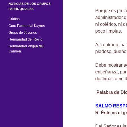
NOTICIAS DE LOS GRUPOS
PARROQUIALES
Porque es preci
administrador q
Cáritas
ni colérico, ni 
Coro Parroquial Kayros
poco limpias.
Grupo de Jóvenes
Hermandad del Rocío
Al contrario, ha
Hermandad Virgen del
piadoso, dueño 
Carmen
Debe mostrar ad
enseñanza, para
doctrina como de
Palabra de Di
SALMO RESPON
R. Éste es el 
Del Señor es la 