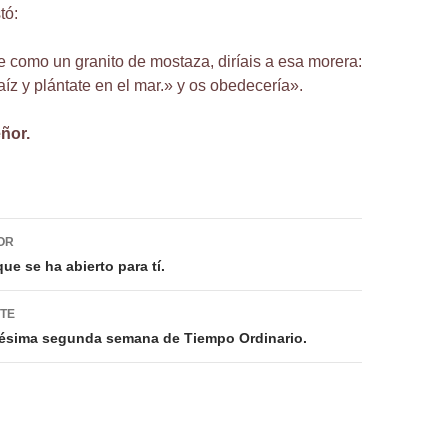
tó:
fe como un granito de mostaza, diríais a esa morera:
aíz y plántate en el mar.» y os obedecería».
ñor.
ión
OR
que se ha abierto para tí.
NTE
igésima segunda semana de Tiempo Ordinario.