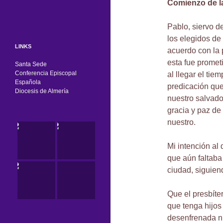
Comienzo de la 
Pablo, siervo de
los elegidos de
LINKS
acuerdo con la 
esta fue promet
Santa Sede
Conferencia Episcopal
al llegar el tie
Española
predicación qu
Diocesis de Almería
nuestro salvador
gracia y paz de
nuestro.
Mi intención al
que aún faltaba
ciudad, siguiend
Que el presbíte
que tenga hijos
desenfrenada ni