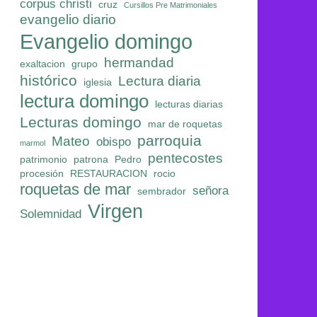
corpus christi
cruz
Cursillos Pre Matrimoniales
evangelio diario
Evangelio domingo
hermandad
exaltacion
grupo
histórico
Lectura diaria
iglesia
lectura domingo
lecturas diarias
Lecturas domingo
mar de roquetas
parroquia
Mateo
obispo
marmol
pentecostes
patrimonio
patrona
Pedro
procesión
RESTAURACION
rocio
roquetas de mar
señora
sembrador
Virgen
Solemnidad