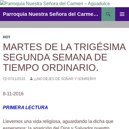
Saltar
al
Buscar
Parroquia Nuestra Señora del Carmen – Aguadulce
contenido
MENÚ
PRINCI
HOY
MARTES DE LA TRIGÉSIMA
SEGUNDA SEMANA DE
TIEMPO ORDINARIO.
07/11/2016
¡¡¡NO DEJES DE SOÑAR Y SONREÍR!!!
8-11-2016
PRIMERA LECTURA
Llevemos una vida religiosa, aguardando la dicha que
esperamos: la aparición del Dios y Salvador nuestro,