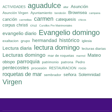
aguadulce
Asunción
ACTIVIDADES
altar
Brownsea
Asunción Virgen
Ayuntamiento
bendición
campana
carmen
canción
catequesis
carmelitas
chicos
corpus christi
cruz
Cursillos Pre Matrimoniales
Evangelio domingo
evangelio diario
histórico
hermandad
exaltacion
grupo
iglesia
lectura domingo
Lectura diaria
lecturas diarias
Lecturas domingo
Mateo
mar de roquetas
marmol
parroquia
obispo
patrimonio
patrona
Pedro
pentecostes
procesión
RESTAURACION
rocio
roquetas de mar
señora
Solemnidad
sembrador
Virgen