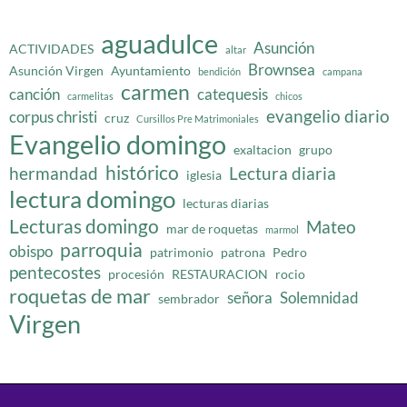
aguadulce
Asunción
ACTIVIDADES
altar
Brownsea
Asunción Virgen
Ayuntamiento
bendición
campana
carmen
canción
catequesis
carmelitas
chicos
evangelio diario
corpus christi
cruz
Cursillos Pre Matrimoniales
Evangelio domingo
exaltacion
grupo
histórico
hermandad
Lectura diaria
iglesia
lectura domingo
lecturas diarias
Lecturas domingo
Mateo
mar de roquetas
marmol
parroquia
obispo
patrimonio
patrona
Pedro
pentecostes
procesión
RESTAURACION
rocio
roquetas de mar
señora
Solemnidad
sembrador
Virgen