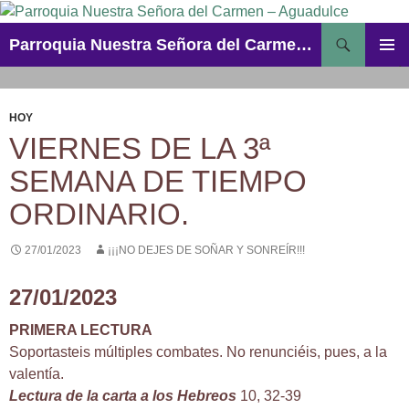
Saltar
al
Buscar
Parroquia Nuestra Señora del Carmen – Aguadulce
contenido
MENÚ
PRINCI
HOY
VIERNES DE LA 3ª
SEMANA DE TIEMPO
ORDINARIO.
27/01/2023
¡¡¡NO DEJES DE SOÑAR Y SONREÍR!!!
27/01/2023
PRIMERA LECTURA
Soportasteis múltiples combates. No renunciéis, pues, a la
valentía.
Lectura de la carta a los Hebreos
10, 32-39