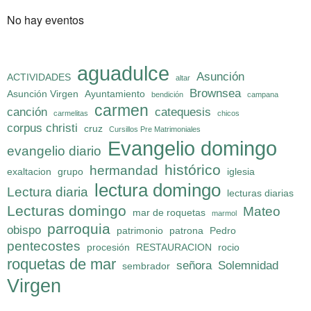
No hay eventos
aguadulce
Asunción
ACTIVIDADES
altar
Brownsea
Asunción Virgen
Ayuntamiento
bendición
campana
carmen
canción
catequesis
carmelitas
chicos
corpus christi
cruz
Cursillos Pre Matrimoniales
Evangelio domingo
evangelio diario
histórico
hermandad
exaltacion
grupo
iglesia
lectura domingo
Lectura diaria
lecturas diarias
Lecturas domingo
Mateo
mar de roquetas
marmol
parroquia
obispo
patrimonio
patrona
Pedro
pentecostes
procesión
RESTAURACION
rocio
roquetas de mar
señora
Solemnidad
sembrador
Virgen